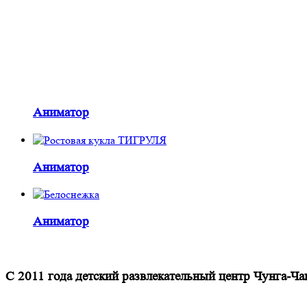
Аниматор
Аниматор
Аниматор
C 2011 года детский развлекательный центр Чунга-Ча