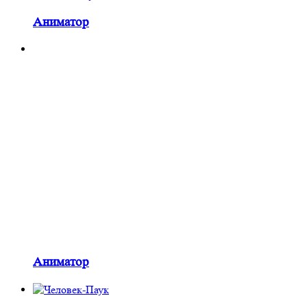
Аниматор
Аниматор